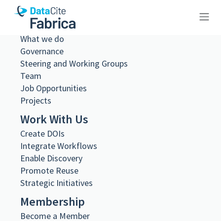
About Us
What we do
10.23695/56bs-t470
Governance
Steering and Working Groups
Team
Job Opportunities
Projects
Metadata Export
Work With Us
DataCite XML
DataCite JSON
Create DOIs
Schema.org JSON-LD
Integrate Workflows
BibTeX
Enable Discovery
DOI registered
Promote Reuse
May 18, 2026, 23:05:21 UTC
Strategic Initiatives
DOI last updated
Membership
May 18, 2026, 23:05:21 UTC
Become a Member