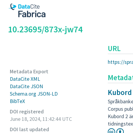
10.23695/873x-jw74
URL
https://sp
Metadata Export
Metada
DataCite XML
DataCite JSON
Kubord 
Schema.org JSON-LD
BibTeX
Språkbanke
Corpus pub
DOI registered
Kubord 2 är
June 18, 2024, 11:42:44 UTC
tidningstex
DOI last updated