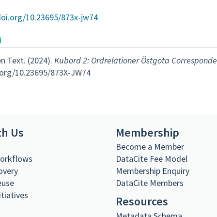
doi.org/10.23695/873x-jw74
n
n Text. (2024).
Kubord 2: Ordrelationer Östgöta Correspond
i.org/10.23695/873X-JW74
th Us
Membership
s
Become a Member
Workflows
DataCite Fee Model
overy
Membership Enquiry
euse
DataCite Members
itiatives
Resources
Metadata Schema