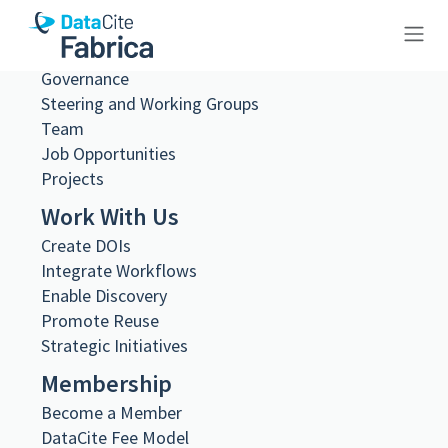
About Us
What we do
Governance
10.23695/8hhw-0f57
Steering and Working Groups
Team
Job Opportunities
Projects
Work With Us
Metadata Export
Create DOIs
DataCite XML
DataCite JSON
Integrate Workflows
Schema.org JSON-LD
Enable Discovery
BibTeX
Promote Reuse
DOI registered
Strategic Initiatives
June 18, 2024, 11:14:50 UTC
Membership
DOI last updated
Become a Member
August 2, 2026, 22:00:28 UTC
DataCite Fee Model