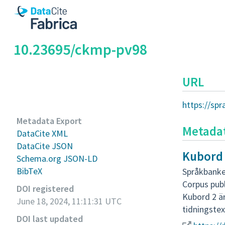
10.23695/ckmp-pv98
URL
https://sp
Metadata Export
Metada
DataCite XML
DataCite JSON
Kubord
Schema.org JSON-LD
BibTeX
Språkbanke
Corpus pub
DOI registered
Kubord 2 är
June 18, 2024, 11:11:31 UTC
tidningstex
DOI last updated