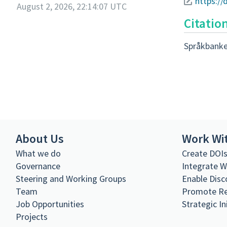
https:/
August 2, 2026, 22:14:07 UTC
Citatio
Språkbanke
About Us
Work Wi
What we do
Create DOI
Governance
Integrate 
Steering and Working Groups
Enable Disc
Team
Promote R
Job Opportunities
Strategic In
Projects