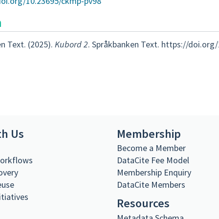
/doi.org/10.23695/ckmp-pv98
n
n Text. (2025).
Kubord 2
. Språkbanken Text. https://doi.o
th Us
Membership
s
Become a Member
Workflows
DataCite Fee Model
overy
Membership Enquiry
euse
DataCite Members
itiatives
Resources
Metadata Schema